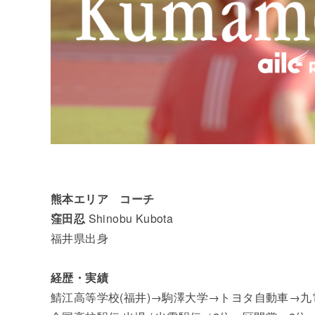
熊本エリア コーチ
窪田忍
Shinobu Kubota
福井県出身
経歴・実績
鯖江高等学校(福井)→駒澤大学→トヨタ自動車→九