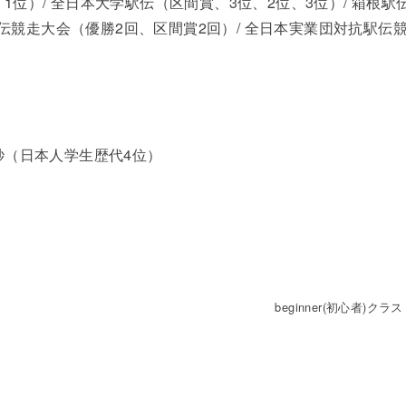
、1位）/ 全日本大学駅伝（区間賞、3位、2位、3位）/ 箱根駅
伝競走大会（優勝2回、区間賞2回）/ 全日本実業団対抗駅伝
分38秒（日本人学生歴代4位）
beginner(初心者)クラス