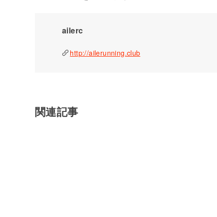
ailerc
http://ailerunning.club
関連記事