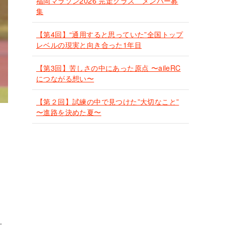
福岡マラソン2026 完走クラス メンバー募
集
【第4回】“通用すると思っていた”全国トップ
レベルの現実と向き合った1年目
【第3回】苦しさの中にあった原点 〜aileRC
につながる想い〜
【第２回】試練の中で見つけた”大切なこと”
〜進路を決めた夏〜