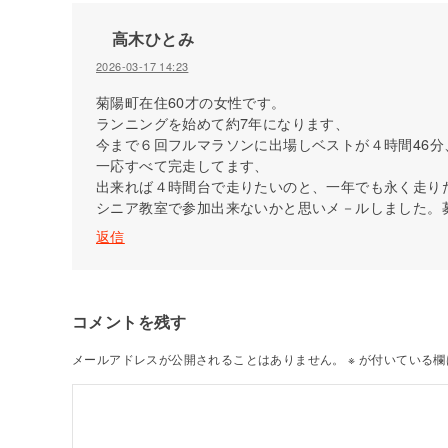
高木ひとみ
2026-03-17 14:23
菊陽町在住60才の女性です。
ランニングを始めて約7年になります、
今まで６回フルマラソンに出場しベストが４時間46分
一応すべて完走してます、
出来れば４時間台で走りたいのと、一年でも永く走り
シニア教室で参加出来ないかと思いメ－ルしました。
返信
コメントを残す
メールアドレスが公開されることはありません。
※
が付いている欄